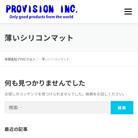
コ
ン
メニュー
テ
ン
ツ
へ
HOME
最新情報
電子部品販売
薄いシリコンマット
ス
キ
ッ
雑貨・家庭用品販売
会社概要
お問合せ
プ
有限会社プロビジョン
薄いシリコンマット
何も見つかりませんでした
雑貨・家庭用品のONLINE SHOP
お探しのコンテンツを見つけられませんでした。検索をお試しください。
検
索:
最近の記事