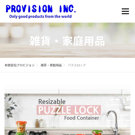
コ
ン
メニュー
テ
ン
ツ
へ
HOME
最新情報
電子部品販売
雑貨・家庭用品
ス
キ
ッ
雑貨・家庭用品販売
会社概要
お問合せ
プ
有限会社プロビジョン
雑貨・家庭用品
パズルロック
雑貨・家庭用品のONLINE SHOP